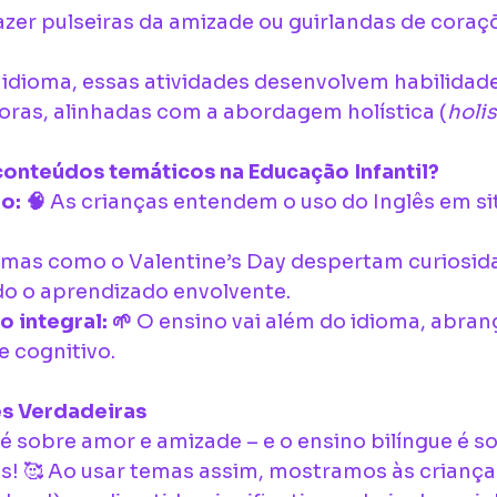
azer pulseiras da amizade ou guirlandas de coraç
 idioma, essas atividades desenvolvem habilidades
ras, alinhadas com a abordagem holística (
holi
conteúdos temáticos na Educação Infantil?
o: 🧠
 As crianças entendem o uso do Inglês em si
emas como o Valentine’s Day despertam curiosida
do o aprendizado envolvente.
 integral: 🌱
 O ensino vai além do idioma, abran
e cognitivo.
s Verdadeiras
é sobre amor e amizade – e o ensino bilíngue é so
! 🥰 Ao usar temas assim, mostramos às criança