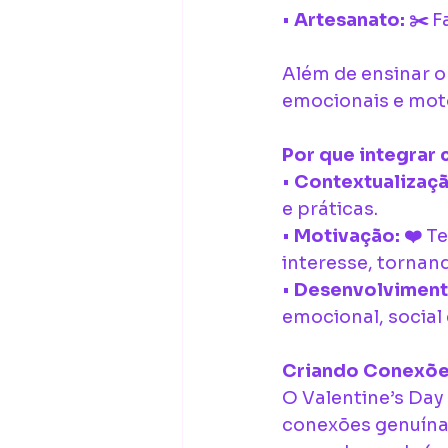
• 
Artesanato: ✂️
 F
Além de ensinar o
emocionais e moto
Por que integrar 
• 
Contextualizaçã
e práticas.
• 
Motivação: ❤️
 T
interesse, tornan
• 
Desenvolvimento
emocional, social 
Criando Conexõe
O Valentine’s Day 
conexões genuínas