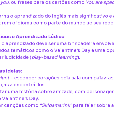
e you
, ou frases para os cartões como 
You are spec
rna o aprendizado do Inglês mais significativo e 
arem o idioma como parte do mundo ao seu redor
icos e Aprendizado Lúdico
, o aprendizado deve ser uma brincadeira envolven
údos temáticos como o Valentine’s Day é uma op
er ludicidade (
play-based learning
).
s ideias:
Hunt
 – esconder corações pela sala com palavras 
nças a encontrá-los.
tar uma história sobre amizade, com personagen
 Valentine’s Day.
ar canções como 
“Skidamarink”
 para falar sobre 