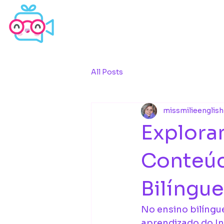
All Posts
missmilieenglish
Exploran
Conteúd
Bilíngue
No ensino bilíngu
aprendizado do Ing