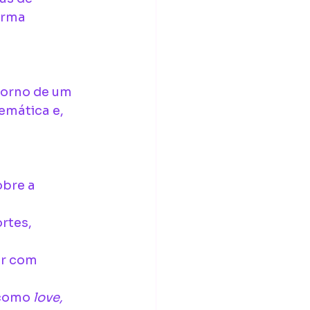
orma 
torno de um 
emática e, 
bre a 
rtes, 
r com 
como 
love, 