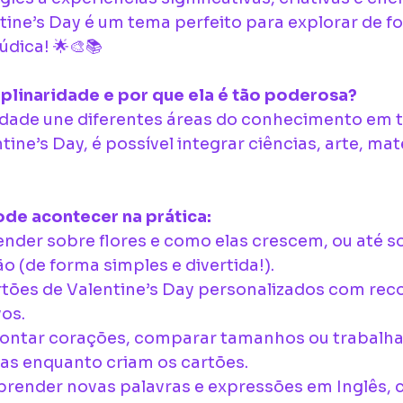
tine’s Day é um tema perfeito para explorar de f
lúdica! 🌟🎨📚
iplinaridade e por que ela é tão poderosa?
ridade une diferentes áreas do conhecimento em 
tine’s Day, é possível integrar ciências, arte, mat
ode acontecer na prática:
ender sobre flores e como elas crescem, ou até so
o (de forma simples e divertida!).
rtões de Valentine’s Day personalizados com reco
os.
Contar corações, comparar tamanhos ou trabalha
as enquanto criam os cartões.
prender novas palavras e expressões em Inglês, 