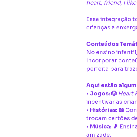
heart, friend, I lik
Essa integração to
crianças a enxerg
Conteúdos Temát
No ensino infantil
Incorporar conte
perfeita para traz
Aqui estão alguma
• 
Jogos: 🎲
Heart 
incentivar as cria
• 
Histórias: 📖
 Con
trocam cartões de
• 
Música: 🎵
 Ensin
amizade.