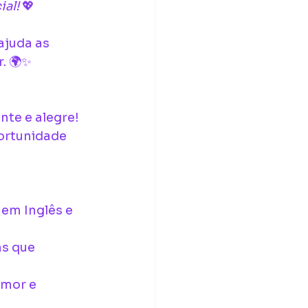
ial!
 💖
ajuda as 
. 🌍✨
te e alegre! 
ortunidade 
em Inglês e 
s que 
amor e 