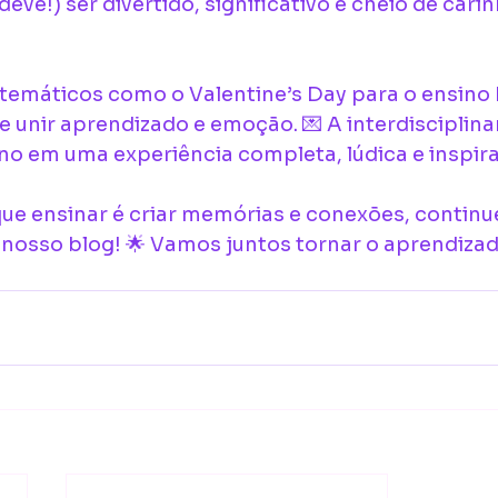
eve!) ser divertido, significativo e cheio de carin
temáticos como o Valentine’s Day para o ensino b
e unir aprendizado e emoção. 💌 A interdisciplina
no em uma experiência completa, lúdica e inspir
que ensinar é criar memórias e conexões, continu
sso blog! 🌟 Vamos juntos tornar o aprendizado