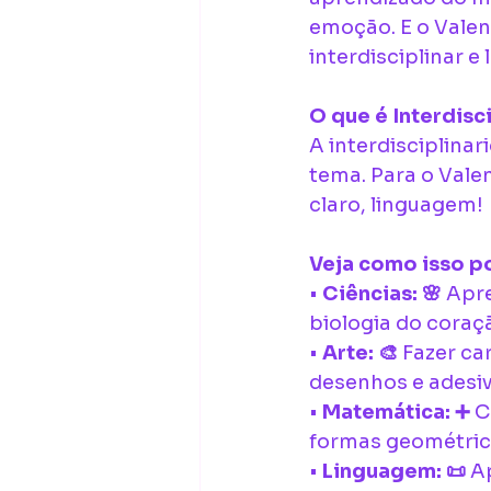
emoção. E o Valen
interdisciplinar e 
O que é Interdisc
A interdisciplina
tema. Para o Valen
claro, linguagem!
Veja como isso p
• 
Ciências: 🌸
 Apr
biologia do coraçã
• 
Arte: 🎨
 Fazer ca
desenhos e adesiv
• 
Matemática: ➕
 
formas geométric
• 
Linguagem: 📜
 A