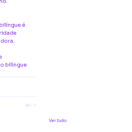
ho.
ilíngue é 
ridade 
adora.
e 
 bilíngue 
Ver tudo