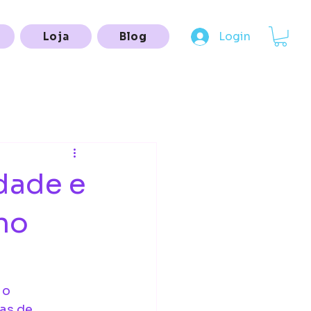
Login
Loja
Blog
idade e
no
 o 
as de 