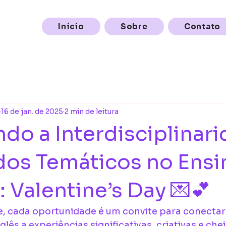
Início
Sobre
Contato
16 de jan. de 2025
2 min de leitura
do a Interdisciplinar
os Temáticos no Ensi
: Valentine’s Day 💌💕
e, cada oportunidade é um convite para conectar
lês a experiências significativas, criativas e chei