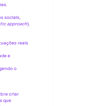
ões.
 sociais, 
stic approach
).
tuações reais 
de e 
gendo o 
bre criar 
s que 